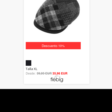
Descuento 10%
5.00
Talla XL
Desde:
39,95 EUR
out of 5
35,96 EUR