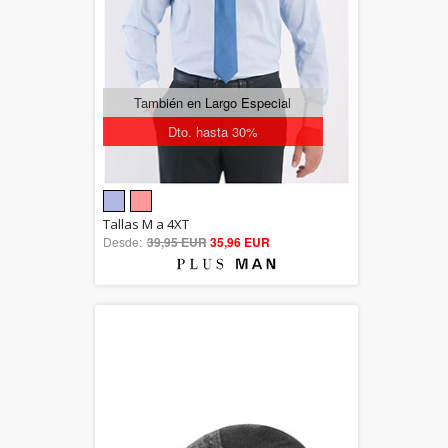
Descuento 50%
También en Largo Especial
Dto. hasta 30%
5.00
Tallas M a 4XT
Desde:
39,95 EUR
out of 5
35,96 EUR