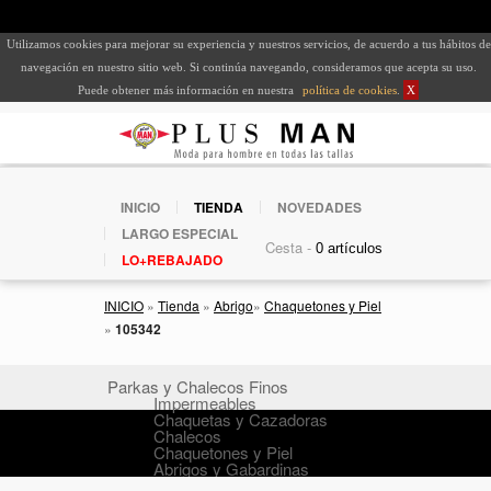
Utilizamos cookies para mejorar su experiencia y nuestros servicios, de acuerdo a tus hábitos de
navegación en nuestro sitio web. Si continúa navegando, consideramos que acepta su uso.
Puede obtener más información en nuestra
política de cookies
.
X
INICIO
TIENDA
NOVEDADES
LARGO ESPECIAL
Cesta -
LO+REBAJADO
INICIO
»
Tienda
»
Abrigo
»
Chaquetones y Piel
»
105342
Parkas y Chalecos Finos
Impermeables
Chaquetas y Cazadoras
Chalecos
Chaquetones y Piel
Abrigos y Gabardinas