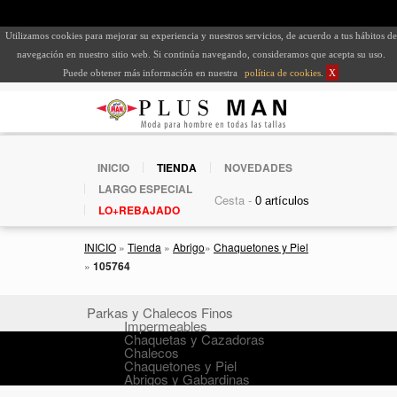
Utilizamos cookies para mejorar su experiencia y nuestros servicios, de acuerdo a tus hábitos de
navegación en nuestro sitio web. Si continúa navegando, consideramos que acepta su uso.
Puede obtener más información en nuestra
política de cookies
.
X
INICIO
TIENDA
NOVEDADES
LARGO ESPECIAL
Cesta -
LO+REBAJADO
INICIO
»
Tienda
»
Abrigo
»
Chaquetones y Piel
»
105764
Parkas y Chalecos Finos
Impermeables
Chaquetas y Cazadoras
Chalecos
Chaquetones y Piel
Abrigos y Gabardinas