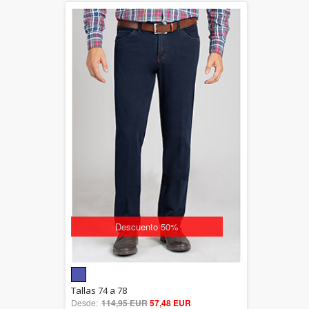
Descuento 50%
5.00
Tallas 74 a 78
Desde:
114,95 EUR
out of 5
57,48 EUR