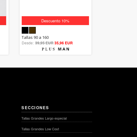
Descuento 10%
5.00
Tallas 90 a 160
Desde:
39,95 EUR
out of 5
35,96 EUR
SECCIONES
Tallas Grandes Largo especial
Tallas Grandes Low Cost