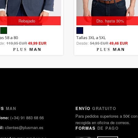
Rebajado
Dto. hasta 30%
5.00
5.00
as 58 a 80
Tallas 3XL a 5XL
de:
119,95 EUR
out of 5
49,99 EUR
Desde:
54,95 EUR
out of 5
49,46 EUR
US
MAN
ENVÍO
GRATUITO
Para pedidos superiores a 50€ con
fono:
(+34) 91 883 68 66
recogida en oficina de correos.
l:
clientes@plusman.es
FORMAS
DE PAGO