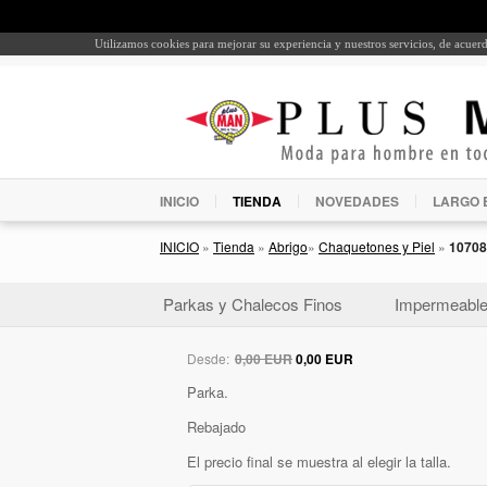
Utilizamos cookies para mejorar su experiencia y nuestros servicios, de acue
INICIO
TIENDA
NOVEDADES
LARGO 
INICIO
»
Tienda
»
Abrigo
»
Chaquetones y Piel
»
10708
Parkas y Chalecos Finos
Impermeabl
Desde:
0,00 EUR
0,00 EUR
Parka.
Rebajado
El precio final se muestra al elegir la talla.