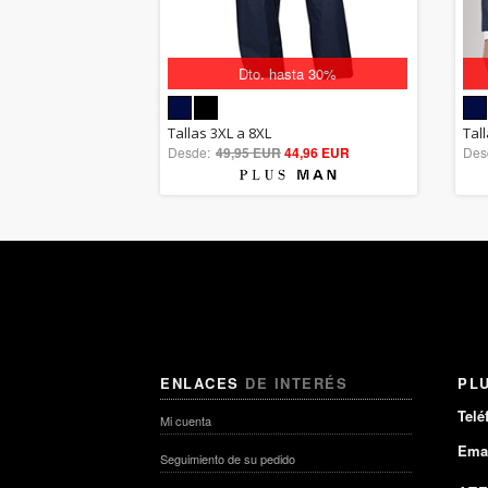
Dto. hasta 30%
5.00
Tallas 3XL a 8XL
Tall
Desde:
49,95 EUR
out of 5
44,96 EUR
Des
ENLACES
DE INTERÉS
PL
Telé
Mi cuenta
Emai
Seguimiento de su pedido