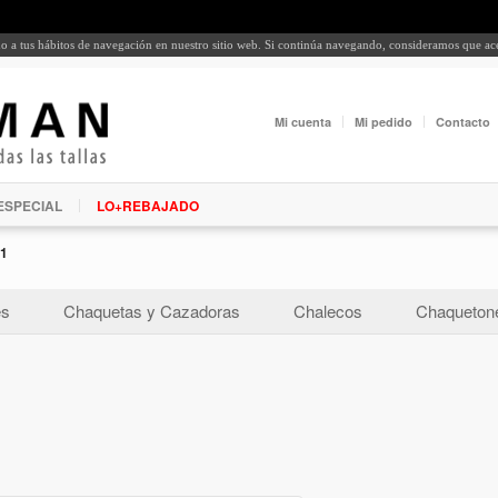
rdo a tus hábitos de navegación en nuestro sitio web. Si continúa navegando, consideramos que a
Mi cuenta
Mi pedido
Contacto
ESPECIAL
LO+REBAJADO
1
es
Chaquetas y Cazadoras
Chalecos
Chaquetone