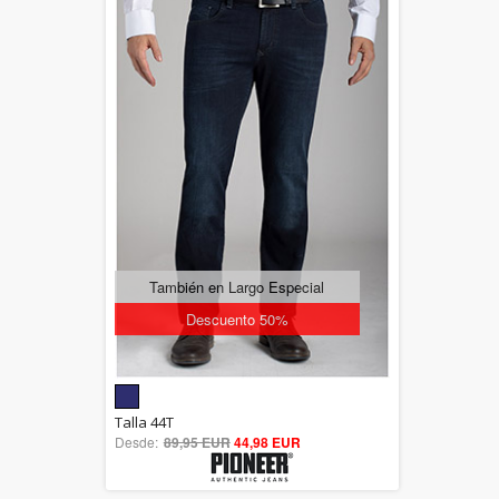
También en Largo Especial
Descuento 50%
5.00
Talla 44T
Desde:
89,95 EUR
out of 5
44,98 EUR