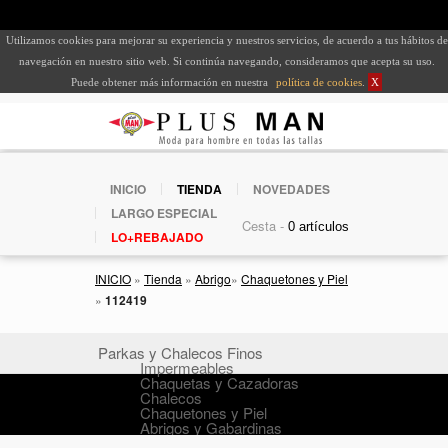
Utilizamos cookies para mejorar su experiencia y nuestros servicios, de acuerdo a tus hábitos de
navegación en nuestro sitio web. Si continúa navegando, consideramos que acepta su uso.
Puede obtener más información en nuestra
política de cookies
.
X
INICIO
TIENDA
NOVEDADES
LARGO ESPECIAL
Cesta -
LO+REBAJADO
INICIO
»
Tienda
»
Abrigo
»
Chaquetones y Piel
»
112419
Parkas y Chalecos Finos
Impermeables
Chaquetas y Cazadoras
Chalecos
Chaquetones y Piel
Abrigos y Gabardinas