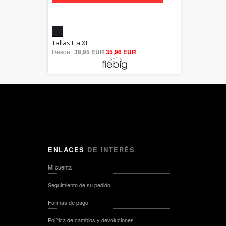
5.00
Tallas L a XL
Desde:
39,95 EUR
out of 5
35,96 EUR
ENLACES
DE INTERÉS
Mi cuenta
Seguimiento de su pedido
Formas de pago
Política de cambios y devoluciones