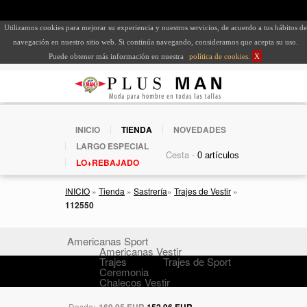
Utilizamos cookies para mejorar su experiencia y nuestros servicios, de acuerdo a tus hábitos de
navegación en nuestro sitio web. Si continúa navegando, consideramos que acepta su uso.
Puede obtener más información en nuestra
política de cookies
.
X
INICIO
TIENDA
NOVEDADES
LARGO ESPECIAL
Cesta -
LO+REBAJADO
INICIO
»
Tienda
»
Sastrería
»
Trajes de Vestir
»
112550
Americanas Sport
Americanas Vestir
Trajes
Trajes de Sport
Ceremonia
Chalecos Vestir
Desde:
169,95 EUR
152,96 EUR