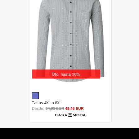
Dto. hasta 30%
5.00
Tallas 4XL a 8XL
Desde:
54,95 EUR
out of 5
49,46 EUR