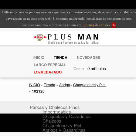
Utilizamos cookies para mejorar su experiencia y nuestros servicios, de acuerdo a tus hábitos de
navegación en nuestro sitio web. Si continúa navegando, consideramos que acepta su uso.
Puede obtener más información en nuestra
política de cookies
.
X
INICIO
TIENDA
NOVEDADES
LARGO ESPECIAL
Cesta -
LO+REBAJADO
INICIO
»
Tienda
»
Abrigo
»
Chaquetones y Piel
»
102120
Parkas y Chalecos Finos
Impermeables
Chaquetas y Cazadoras
Chalecos
Chaquetones y Piel
Abrigos y Gabardinas