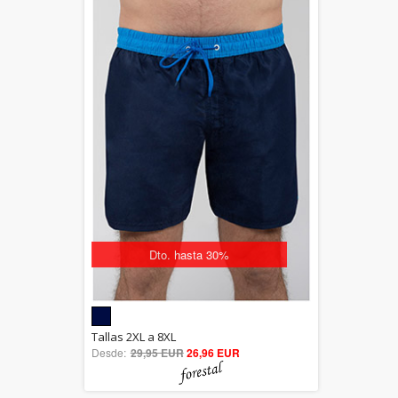
Dto. hasta 30%
5.00
Tallas 2XL a 8XL
Desde:
29,95 EUR
out of 5
26,96 EUR