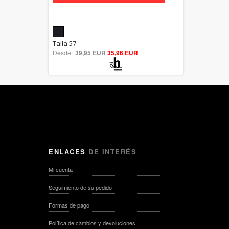
5.00
Talla 57
Desde:
39,95 EUR
out of 5
35,96 EUR
ENLACES
DE INTERÉS
Mi cuenta
Seguimiento de su pedido
Formas de pago
Política de cambios y devoluciones