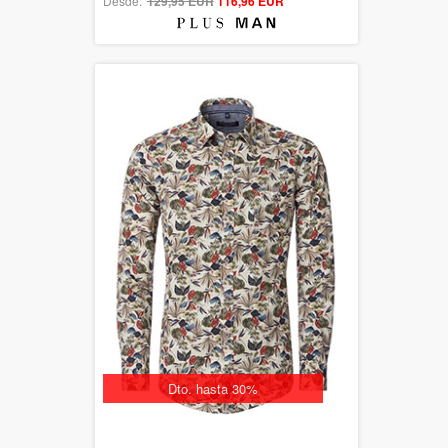
Desde:
129,95 EUR
out of 5
116,96 EUR
Dto. hasta 30%