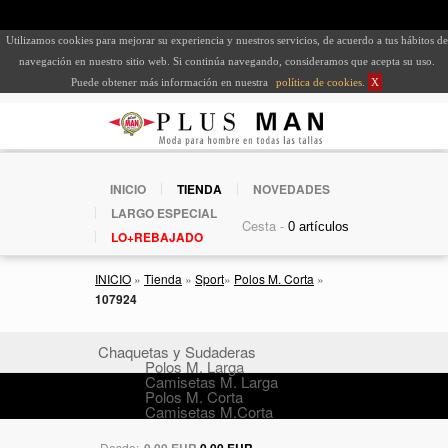
Utilizamos cookies para mejorar su experiencia y nuestros servicios, de acuerdo a tus hábitos de
navegación en nuestro sitio web. Si continúa navegando, consideramos que acepta su uso.
Puede obtener más información en nuestra
política de cookies
.
X
INICIO
TIENDA
NOVEDADES
LARGO ESPECIAL
Cesta -
LO+REBAJADO
INICIO
»
Tienda
»
Sport
»
Polos M. Corta
»
107924
Chaquetas y Sudaderas
Polos M. Larga
Camisetas M. Larga
Polos M. Corta
Camisetas M.Corta
Desde:
0,00 EUR
0,00 EUR