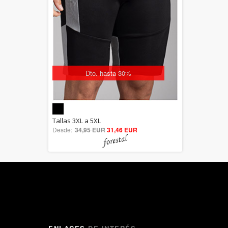
Dto. hasta 30%
5.00
Tallas 3XL a 5XL
Desde:
34,95 EUR
out of 5
31,46 EUR