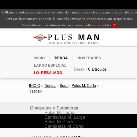
Utilizamos cookies para mejorar su experiencia y nuestros servicios, de acuerdo a tus hábitos de
navegación en nuestro sitio web. Si continúa navegando, consideramos que acepta su uso.
Puede obtener más información en nuestra
política de cookies
.
X
INICIO
TIENDA
NOVEDADES
LARGO ESPECIAL
Cesta -
LO+REBAJADO
INICIO
»
Tienda
»
Sport
»
Polos M. Corta
»
112054
Chaquetas y Sudaderas
Polos M. Larga
Camisetas M. Larga
Polos M. Corta
Camisetas M.Corta
Desde:
69,95 EUR
34,98 EUR