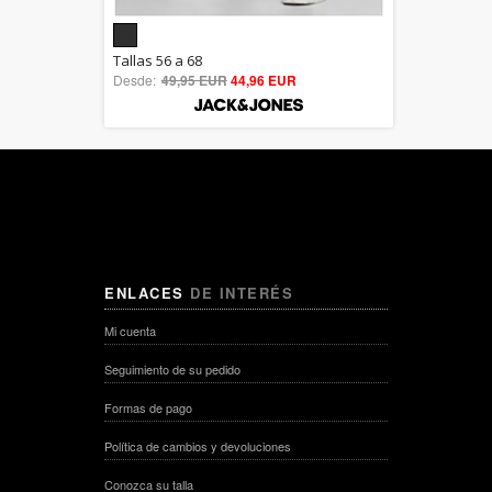
5.00
Tallas 56 a 68
Desde:
49,95 EUR
out of 5
44,96 EUR
ENLACES
DE INTERÉS
Mi cuenta
Seguimiento de su pedido
Formas de pago
Política de cambios y devoluciones
Conozca su talla