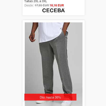
5.00
Tallas 2XL a 3XL
Desde:
17,95 EUR
out of 5
16,16 EUR
Dto. hasta 30%