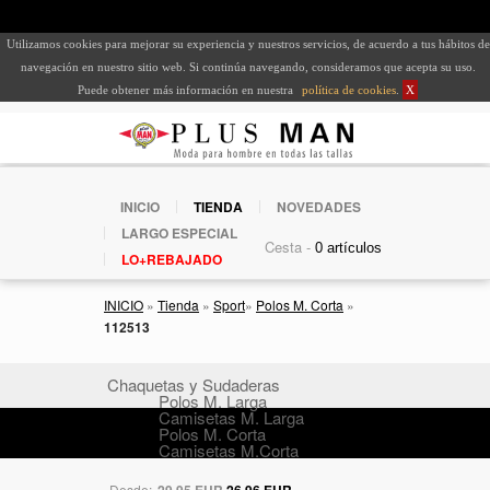
Utilizamos cookies para mejorar su experiencia y nuestros servicios, de acuerdo a tus hábitos de
navegación en nuestro sitio web. Si continúa navegando, consideramos que acepta su uso.
Puede obtener más información en nuestra
política de cookies
.
X
INICIO
TIENDA
NOVEDADES
LARGO ESPECIAL
Cesta -
LO+REBAJADO
INICIO
»
Tienda
»
Sport
»
Polos M. Corta
»
112513
Chaquetas y Sudaderas
Polos M. Larga
Camisetas M. Larga
Polos M. Corta
Camisetas M.Corta
Desde:
29,95 EUR
26,96 EUR