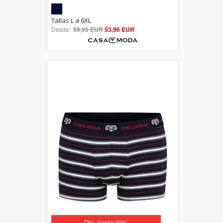
5.00
Tallas L a 6XL
Desde:
59,95 EUR
out of 5
53,96 EUR
Dto. hasta 30%