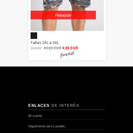
Rebajado
5.00
Tallas 2XL a 3XL
Desde:
29,95 EUR
out of 5
9,99 EUR
ENLACES
DE INTERÉS
Mi cuenta
Seguimiento de su pedido