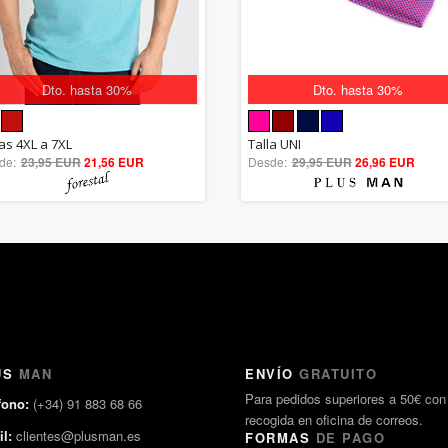
Dto. hasta 30%
Dto. hasta 30%
5.00
5.00
las 4XL a 7XL
Talla UNI
de:
23,95 EUR
out of 5
21,56 EUR
Desde:
29,95 EUR
out of 5
26,96 EUR
US
MAN
ENVÍO
GRATUITO
Para pedidos superiores a 50€ con
fono:
(+34) 91 883 68 66
recogida en oficina de correos.
l:
clientes@plusman.es
FORMAS
DE PAGO