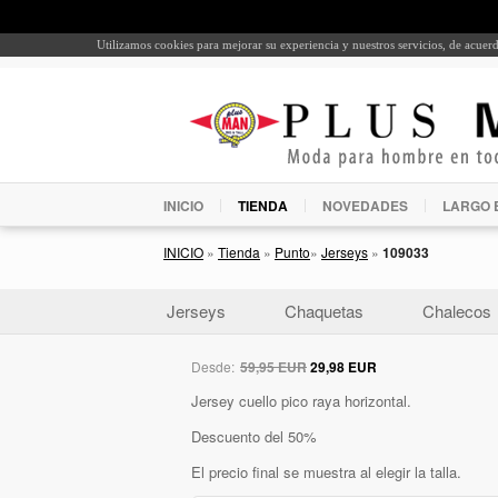
Utilizamos cookies para mejorar su experiencia y nuestros servicios, de acue
INICIO
TIENDA
NOVEDADES
LARGO 
INICIO
»
Tienda
»
Punto
»
Jerseys
»
109033
Jerseys
Chaquetas
Chalecos
Desde:
59,95 EUR
29,98 EUR
Jersey cuello pico raya horizontal.
Descuento del 50%
El precio final se muestra al elegir la talla.