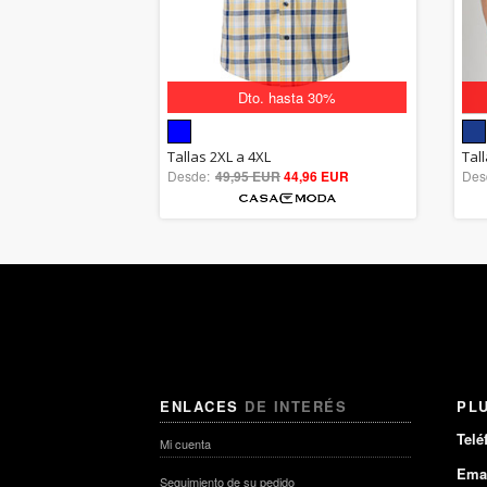
Dto. hasta 30%
5.00
Tallas 2XL a 4XL
Tal
Desde:
49,95 EUR
out of 5
44,96 EUR
Des
ENLACES
DE INTERÉS
PL
Telé
Mi cuenta
Emai
Seguimiento de su pedido