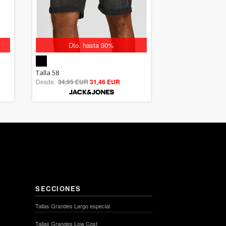
Dto. hasta 30%
5.00
Talla 58
Desde:
34,95 EUR
out of 5
31,46 EUR
SECCIONES
Tallas Grandes Largo especial
Tallas Grandes Low Cost