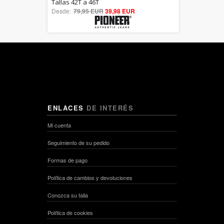
5.00
Tallas 42T a 46T
Desde:
79,95 EUR
out of 5
39,98 EUR
ENLACES
DE INTERÉS
Mi cuenta
Seguimiento de su pedido
Formas de pago
Política de cambios y devoluciones
Conozca su talla
Política de cookies