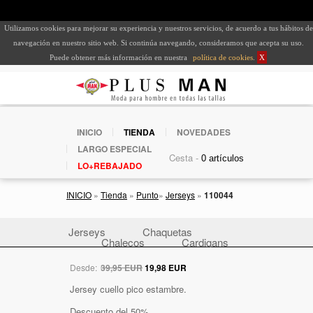
Utilizamos cookies para mejorar su experiencia y nuestros servicios, de acuerdo a tus hábitos de
navegación en nuestro sitio web. Si continúa navegando, consideramos que acepta su uso.
Puede obtener más información en nuestra
política de cookies
.
X
INICIO
TIENDA
NOVEDADES
LARGO ESPECIAL
Cesta -
LO+REBAJADO
INICIO
»
Tienda
»
Punto
»
Jerseys
»
110044
Jerseys
Chaquetas
Chalecos
Cardigans
Desde:
39,95 EUR
19,98 EUR
Jersey cuello pico estambre.
Descuento del 50%