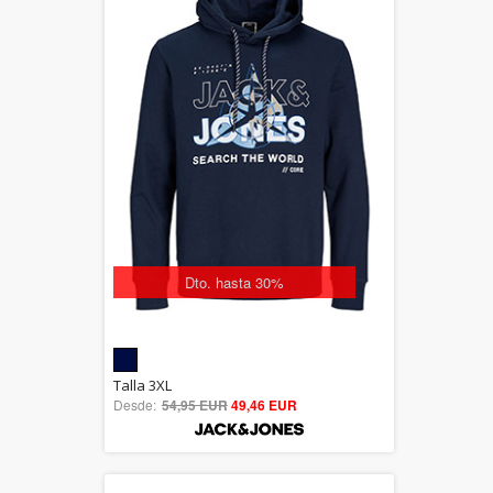
Dto. hasta 30%
5.00
Talla 3XL
Desde:
54,95 EUR
out of 5
49,46 EUR