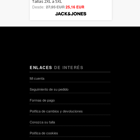
5.00
Tallas 2XL a 5XL
Desde:
27,95 EUR
out of 5
25,16 EUR
ENLACES
DE INTERÉS
Mi cuenta
Seguimiento de su pedido
Formas de pago
Política de cambios y devoluciones
Conozca su talla
Política de cookies