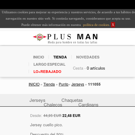
Utilizamos cookies para mejorar su experiencia y nuestros servicios, de acuerdo a tus hábitos de
navegación en nuestro sitio web. Si continúa navegando, consideramos que acepta su uso.
Puede obtener más información en nuestra
política de cookies
.
X
INICIO
TIENDA
NOVEDADES
LARGO ESPECIAL
Cesta -
LO+REBAJADO
INICIO
»
Tienda
»
Punto
»
Jerseys
»
111055
Jerseys
Chaquetas
Chalecos
Cardigans
Desde:
44,95 EUR
22,48 EUR
Jersey cuello pico.
Descuento del 50%