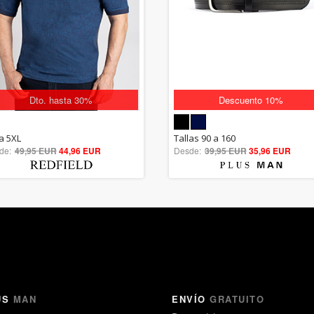
Dto. hasta 30%
Descuento 10%
5.00
5.00
la 5XL
Tallas 90 a 160
de:
49,95 EUR
out of 5
44,96 EUR
Desde:
39,95 EUR
out of 5
35,96 EUR
US
MAN
ENVÍO
GRATUITO