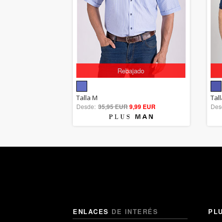
Rebajado
5.00
Talla M
Tal
Desde:
35,95 EUR
out of 5
9,99 EUR
Des
ENLACES
DE INTERÉS
PL