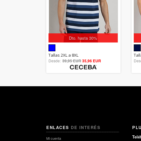
Dto. hasta 30%
5.00
Tallas 2XL a 8XL
Tal
Desde:
39,95 EUR
out of 5
35,96 EUR
Des
ENLACES
DE INTERÉS
PL
Telé
Mi cuenta