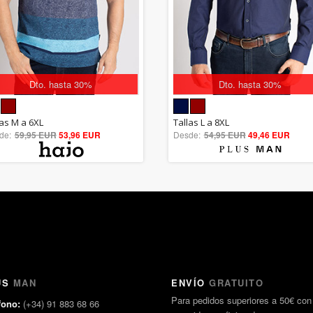
Dto. hasta 30%
Dto. hasta 30%
5.00
5.00
las M a 6XL
Tallas L a 8XL
de:
59,95 EUR
out of 5
53,96 EUR
Desde:
54,95 EUR
out of 5
49,46 EUR
US
MAN
ENVÍO
GRATUITO
Para pedidos superiores a 50€ con
fono:
(+34) 91 883 68 66