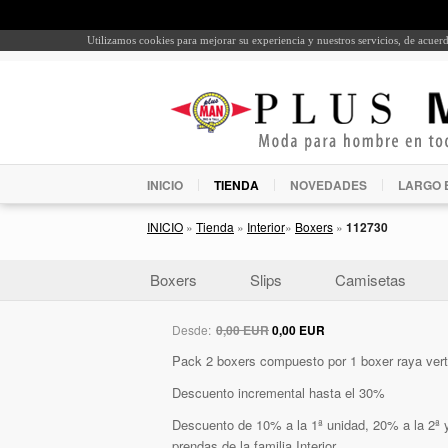
Utilizamos cookies para mejorar su experiencia y nuestros servicios, de acue
INICIO
TIENDA
NOVEDADES
LARGO 
INICIO
»
Tienda
»
Interior
»
Boxers
»
112730
Boxers
Slips
Camisetas
Desde:
0,00 EUR
0,00 EUR
Pack 2 boxers compuesto por 1 boxer raya verti
Descuento incremental hasta el 30%
Descuento de 10% a la 1ª unidad, 20% a la 2ª y
prendas de la familia Interior.