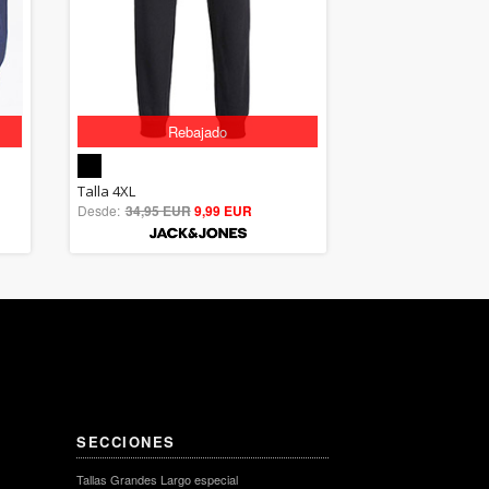
Rebajado
5.00
Talla 4XL
Desde:
34,95 EUR
out of 5
9,99 EUR
SECCIONES
Tallas Grandes Largo especial