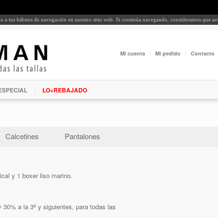
rdo a tus hábitos de navegación en nuestro sitio web. Si continúa navegando, consideramos que a
Mi cuenta
Mi pedido
Contacto
ESPECIAL
LO+REBAJADO
Calcetines
Pantalones
cal y 1 boxer liso marino.
 30% a la 3ª y siguientes, para todas las