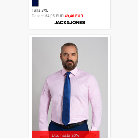
5.00
Talla 3XL
Desde:
54,95 EUR
out of 5
49,46 EUR
Dto. hasta 30%