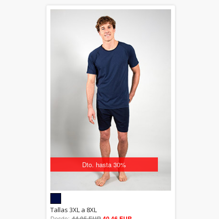
Dto. hasta 30%
5.00
Tallas 3XL a 8XL
Desde:
44,95 EUR
out of 5
40,46 EUR