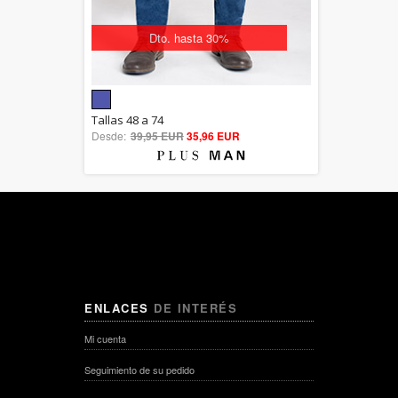
Dto. hasta 30%
5.00
Tallas 48 a 74
Desde:
39,95 EUR
out of 5
35,96 EUR
ENLACES
DE INTERÉS
Mi cuenta
Seguimiento de su pedido