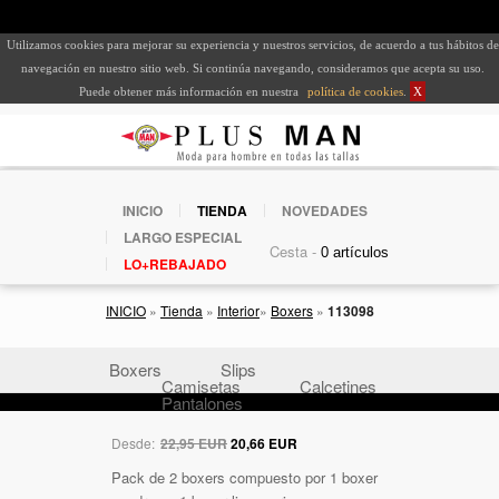
Utilizamos cookies para mejorar su experiencia y nuestros servicios, de acuerdo a tus hábitos de
navegación en nuestro sitio web. Si continúa navegando, consideramos que acepta su uso.
Puede obtener más información en nuestra
política de cookies
.
X
INICIO
TIENDA
NOVEDADES
LARGO ESPECIAL
Cesta -
LO+REBAJADO
INICIO
»
Tienda
»
Interior
»
Boxers
»
113098
Boxers
Slips
Camisetas
Calcetines
Pantalones
Desde:
22,95 EUR
20,66 EUR
Pack de 2 boxers compuesto por 1 boxer