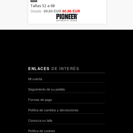
5.00
Tallas 52 a 68
Desde:
89,95 EUR
out of 5
80,96 EUR
ENLACES
DE INTERÉS
Mi cuenta
Seguimiento de su pedido
Formas de pago
Política de cambios y devoluciones
Conozca su talla
Política de cookies