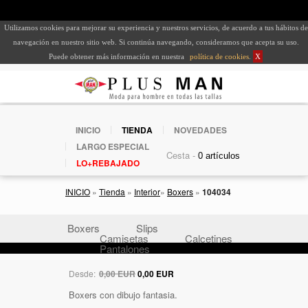
Utilizamos cookies para mejorar su experiencia y nuestros servicios, de acuerdo a tus hábitos de
navegación en nuestro sitio web. Si continúa navegando, consideramos que acepta su uso.
Puede obtener más información en nuestra
política de cookies
.
X
INICIO
TIENDA
NOVEDADES
LARGO ESPECIAL
Cesta -
LO+REBAJADO
INICIO
»
Tienda
»
Interior
»
Boxers
»
104034
Boxers
Slips
Camisetas
Calcetines
Pantalones
Desde:
0,00 EUR
0,00 EUR
Boxers con dibujo fantasia.