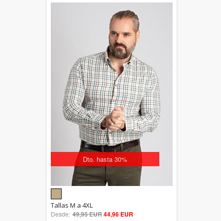
Dto. hasta 30%
5.00
Tallas M a 4XL
Desde:
49,95 EUR
out of 5
44,96 EUR