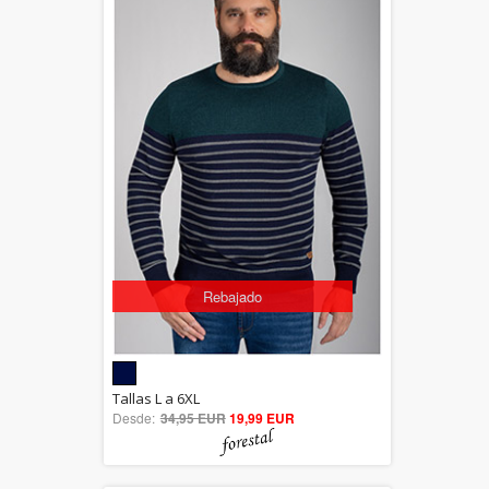
Rebajado
5.00
Tallas L a 6XL
Desde:
34,95 EUR
out of 5
19,99 EUR