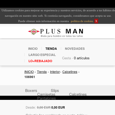
Utilizamos cookies para mejorar su experiencia y nuestros servicios, de acuerdo a tus hábitos de
navegación en nuestro sitio web. Si continúa navegando, consideramos que acepta su uso.
Puede obtener más información en nuestra
política de cookies
.
X
INICIO
TIENDA
NOVEDADES
LARGO ESPECIAL
Cesta -
LO+REBAJADO
INICIO
»
Tienda
»
Interior
»
Calcetines
»
106961
Boxers
Slips
Camisetas
Calcetines
Pantalones
Desde:
0,00 EUR
0,00 EUR