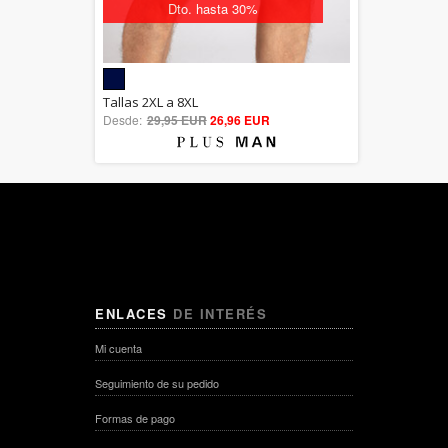
Dto. hasta 30%
5.00
Tallas 2XL a 8XL
Desde:
29,95 EUR
out of 5
26,96 EUR
ENLACES
DE INTERÉS
Mi cuenta
Seguimiento de su pedido
Formas de pago