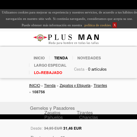
Utilizamos cookies para mejorar su experiencia y nuestros servicios, de acuerdo a tus hábitos de
navegación en nuestro sitio web. Si continúa navegando, consideramos que acepta su uso.
Puede obtener más información en nuestra
política de cookies
.
X
INICIO
TIENDA
NOVEDADES
LARGO ESPECIAL
Cesta -
LO+REBAJADO
INICIO
»
Tienda
»
Zapatos y Etiqueta
»
Tirantes
»
108756
Gemelos y Pasadores
Zapatos
Tirantes
Pañuelos
Chanclas
Desde:
34,95 EUR
31,46 EUR