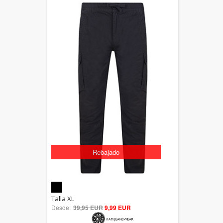
Rebajado
5.00
Talla XL
Desde:
39,95 EUR
out of 5
9,99 EUR