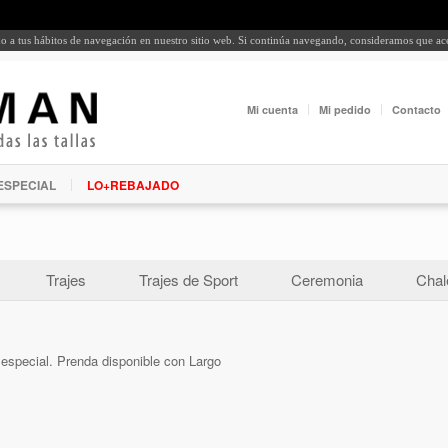
rdo a tus hábitos de navegación en nuestro sitio web. Si continúa navegando, consideramos que a
Mi cuenta
Mi pedido
Contacto
ESPECIAL
LO+REBAJADO
Trajes
Trajes de Sport
Ceremonia
Chal
o especial. Prenda disponible con Largo