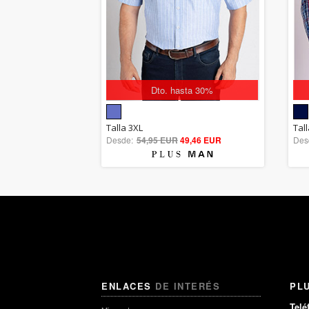
Dto. hasta 30%
5.00
Talla 3XL
Tall
Desde:
54,95 EUR
out of 5
49,46 EUR
Des
ENLACES
DE INTERÉS
PL
Telé