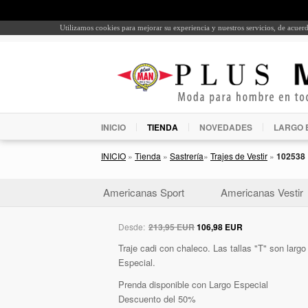
Utilizamos cookies para mejorar su experiencia y nuestros servicios, de acue
INICIO
TIENDA
NOVEDADES
LARGO 
INICIO
»
Tienda
»
Sastrería
»
Trajes de Vestir
»
102538
Americanas Sport
Americanas Vestir
Desde:
213,95 EUR
106,98 EUR
Traje cadi con chaleco. Las tallas "T" son larg
Especial.
Prenda disponible con Largo Especial
Descuento del 50%