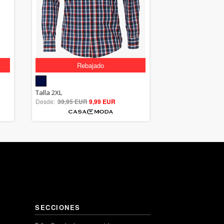
Rebajado
5.00
Talla 2XL
Desde:
39,95 EUR
out of 5
9,99 EUR
SECCIONES