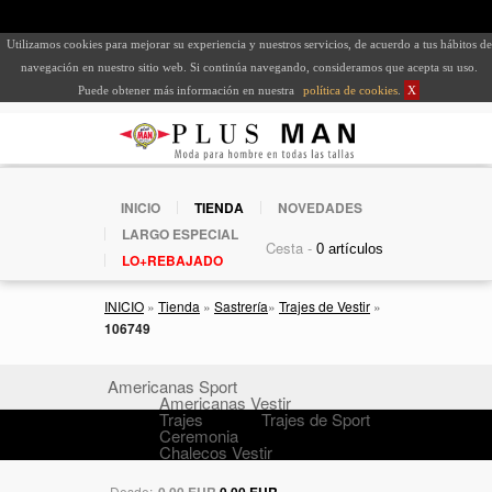
Utilizamos cookies para mejorar su experiencia y nuestros servicios, de acuerdo a tus hábitos de
navegación en nuestro sitio web. Si continúa navegando, consideramos que acepta su uso.
Puede obtener más información en nuestra
política de cookies
.
X
INICIO
TIENDA
NOVEDADES
LARGO ESPECIAL
Cesta -
LO+REBAJADO
INICIO
»
Tienda
»
Sastrería
»
Trajes de Vestir
»
106749
Americanas Sport
Americanas Vestir
Trajes
Trajes de Sport
Ceremonia
Chalecos Vestir
Desde:
0,00 EUR
0,00 EUR