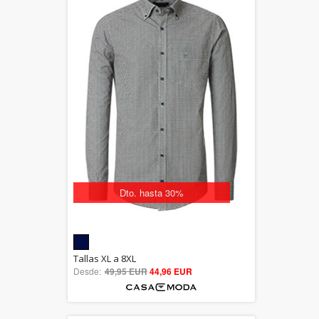
Dto. hasta 30%
5.00
Tallas XL a 8XL
Desde:
49,95 EUR
out of 5
44,96 EUR