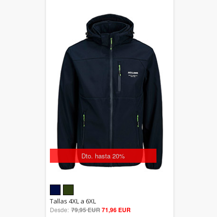
Dto. hasta 20%
5.00
Tallas 4XL a 6XL
Desde:
79,95 EUR
out of 5
71,96 EUR