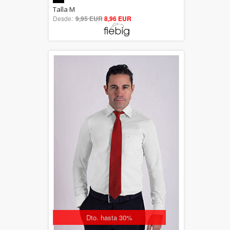
5.00
Talla M
Desde:
9,95 EUR
out of 5
8,96 EUR
Dto. hasta 30%