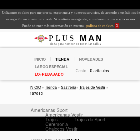
Utilizamos cookies para mejorar su experiencia y nuestros servicios, de acuerdo a tus hábitos de
navegación en nuestro sitio web. Si continúa navegando, consideramos que acepta su uso.
Puede obtener más información en nuestra
política de cookies
.
X
INICIO
TIENDA
NOVEDADES
LARGO ESPECIAL
Cesta -
LO+REBAJADO
INICIO
»
Tienda
»
Sastrería
»
Trajes de Vestir
»
107012
Americanas Sport
Americanas Vestir
Trajes
Trajes de Sport
Ceremonia
Chalecos Vestir
Desde:
0,00 EUR
0,00 EUR