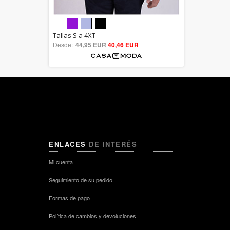
5.00
Tallas S a 4XT
Desde:
44,95 EUR
out of 5
40,46 EUR
ENLACES
DE INTERÉS
Mi cuenta
Seguimiento de su pedido
Formas de pago
Política de cambios y devoluciones