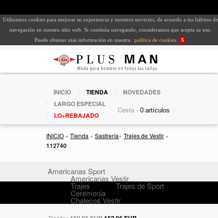
Utilizamos cookies para mejorar su experiencia y nuestros servicios, de acuerdo a tus hábitos de
navegación en nuestro sitio web. Si continúa navegando, consideramos que acepta su uso.
Puede obtener más información en nuestra
política de cookies
.
X
INICIO
TIENDA
NOVEDADES
LARGO ESPECIAL
Cesta -
LO+REBAJADO
INICIO
»
Tienda
»
Sastrería
»
Trajes de Vestir
»
112740
Americanas Sport
Americanas Vestir
Trajes
Trajes de Sport
Ceremonia
Chalecos Vestir
Desde:
169,95 EUR
152,96 EUR