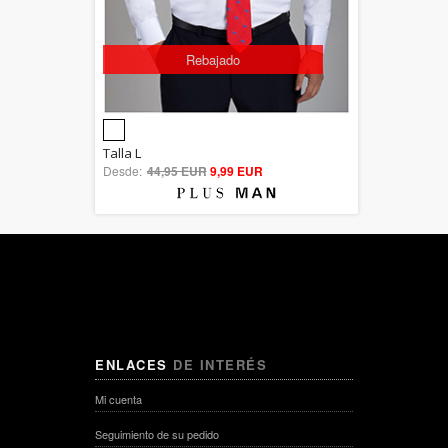
Rebajado
5.00
Talla L
Desde:
44,95 EUR
out of 5
9,99 EUR
ENLACES
DE INTERÉS
Mi cuenta
Seguimiento de su pedido