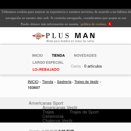
Utilizamos cookies para mejorar su experiencia y nuestros servicios, de acuerdo a tus hábitos de
navegación en nuestro sitio web. Si continúa navegando, consideramos que acepta su uso.
Puede obtener más información en nuestra
política de cookies
.
X
INICIO
TIENDA
NOVEDADES
LARGO ESPECIAL
Cesta -
LO+REBAJADO
INICIO
»
Tienda
»
Sastrería
»
Trajes de Vestir
»
103607
Americanas Sport
Americanas Vestir
Trajes
Trajes de Sport
Ceremonia
Chalecos Vestir
Desde:
0,00 EUR
0,00 EUR