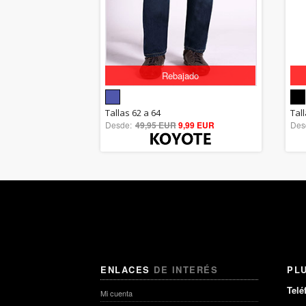
Rebajado
5.00
Tallas 62 a 64
Tal
Desde:
49,95 EUR
out of 5
9,99 EUR
Des
ENLACES
DE INTERÉS
PL
Telé
Mi cuenta