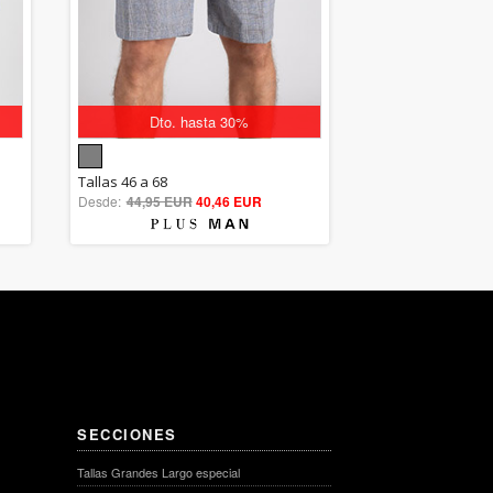
Dto. hasta 30%
5.00
Tallas 46 a 68
Desde:
44,95 EUR
out of 5
40,46 EUR
SECCIONES
Tallas Grandes Largo especial