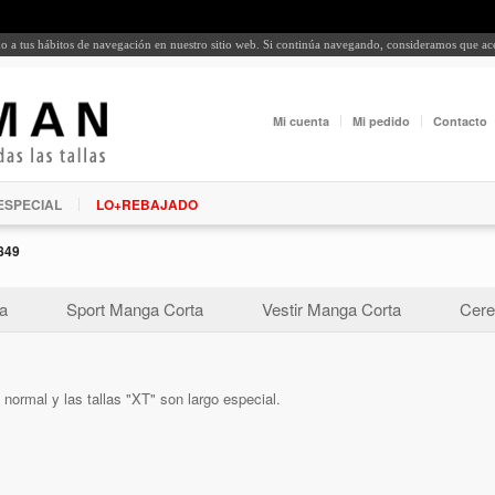
rdo a tus hábitos de navegación en nuestro sitio web. Si continúa navegando, consideramos que a
Mi cuenta
Mi pedido
Contacto
ESPECIAL
LO+REBAJADO
849
a
Sport Manga Corta
Vestir Manga Corta
Cere
o normal y las tallas "XT" son largo especial.