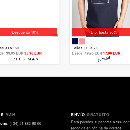
Descuento 10%
Dto. hasta 30%
5.00
5.00
las 90 a 160
Tallas 2XL a 7XL
de:
39,95 EUR
out of 5
35,96 EUR
Desde:
19,95 EUR
out of 5
17,96 EUR
US
MAN
ENVÍO
GRATUITO
Para pedidos superiores a 50€ con
fono:
(+34) 91 883 68 66
recogida en oficina de correos.