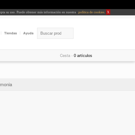
cepta su uso. Puede obtener más información en nuestra
política de cookies
.
X
Tiendas
Ayuda
Cesta -
monia