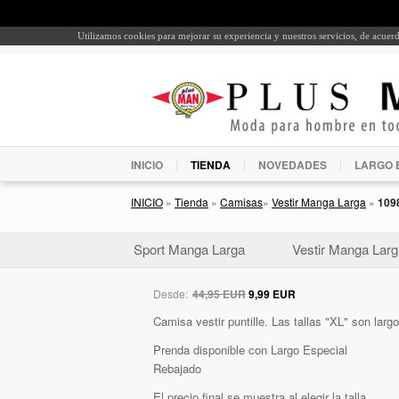
Utilizamos cookies para mejorar su experiencia y nuestros servicios, de acue
INICIO
TIENDA
NOVEDADES
LARGO 
INICIO
»
Tienda
»
Camisas
»
Vestir Manga Larga
»
109
Sport Manga Larga
Vestir Manga Larg
Desde:
44,95 EUR
9,99 EUR
Camisa vestir puntille. Las tallas "XL" son larg
Prenda disponible con Largo Especial
Rebajado
El precio final se muestra al elegir la talla.