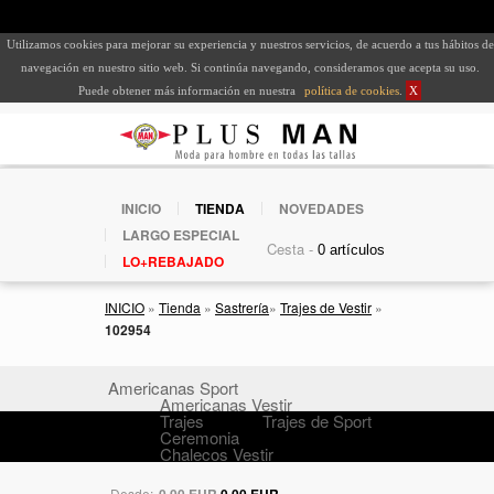
Utilizamos cookies para mejorar su experiencia y nuestros servicios, de acuerdo a tus hábitos de
navegación en nuestro sitio web. Si continúa navegando, consideramos que acepta su uso.
Puede obtener más información en nuestra
política de cookies
.
X
INICIO
TIENDA
NOVEDADES
LARGO ESPECIAL
Cesta -
LO+REBAJADO
INICIO
»
Tienda
»
Sastrería
»
Trajes de Vestir
»
102954
Americanas Sport
Americanas Vestir
Trajes
Trajes de Sport
Ceremonia
Chalecos Vestir
Desde:
0,00 EUR
0,00 EUR