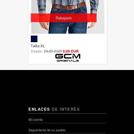
Rebajado
5.00
Talla XL
Desde:
29,95 EUR
out of 5
9,99 EUR
ENLACES
DE INTERÉS
Mi cuenta
Seguimiento de su pedido