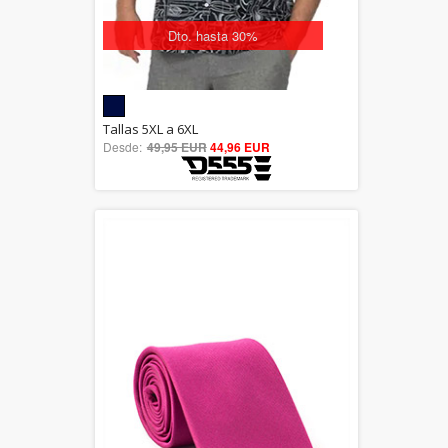
Dto. hasta 30%
5.00
Tallas 5XL a 6XL
Desde:
49,95 EUR
out of 5
44,96 EUR