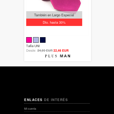
También en Largo Especial
Dto. hasta 30%
5.00
Talla UNI
Desde:
24,95 EUR
out of 5
22,46 EUR
ENLACES
DE INTERÉS
Mi cuenta