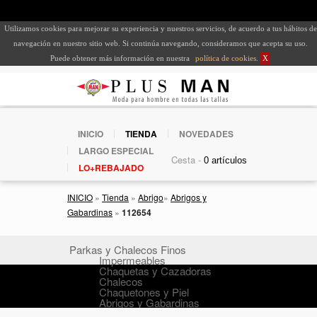
Utilizamos cookies para mejorar su experiencia y nuestros servicios, de acuerdo a tus hábitos de
navegación en nuestro sitio web. Si continúa navegando, consideramos que acepta su uso.
Puede obtener más información en nuestra
política de cookies
.
X
INICIO
TIENDA
NOVEDADES
LARGO ESPECIAL
Cesta -
LO+REBAJADO
INICIO
»
Tienda
»
Abrigo
»
Abrigos y
Gabardinas
»
112654
Parkas y Chalecos Finos
Impermeables
Chaquetas y Cazadoras
Chalecos
Chaquetones y Piel
Abrigos y Gabardinas