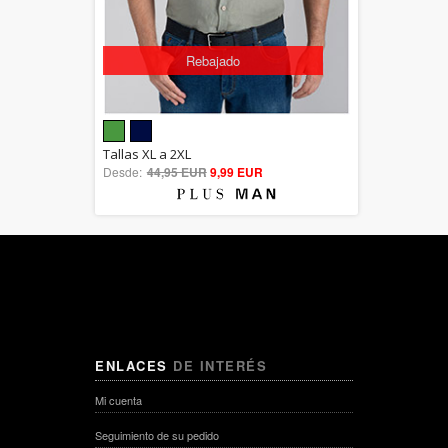
Rebajado
5.00
Tallas XL a 2XL
Desde:
44,95 EUR
out of 5
9,99 EUR
ENLACES
DE INTERÉS
Mi cuenta
Seguimiento de su pedido