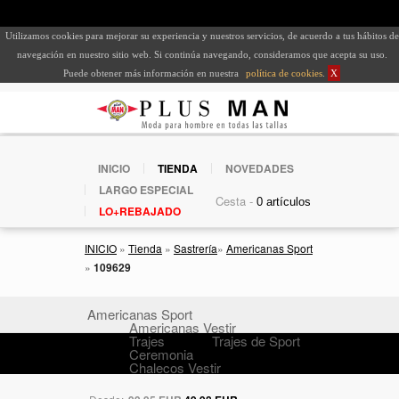
Utilizamos cookies para mejorar su experiencia y nuestros servicios, de acuerdo a tus hábitos de
navegación en nuestro sitio web. Si continúa navegando, consideramos que acepta su uso.
Puede obtener más información en nuestra
política de cookies
.
X
INICIO
TIENDA
NOVEDADES
LARGO ESPECIAL
Cesta -
LO+REBAJADO
INICIO
»
Tienda
»
Sastrería
»
Americanas Sport
»
109629
Americanas Sport
Americanas Vestir
Trajes
Trajes de Sport
Ceremonia
Chalecos Vestir