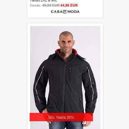
Tallas 2XL a 9XL
Desde:
49,95 EUR
out of 5
44,96 EUR
Dto. hasta 20%