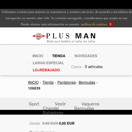
Utilizamos cookies para mejorar su experiencia y nuestros servicios, de acuerdo a tus hábitos de
navegación en nuestro sitio web. Si continúa navegando, consideramos que acepta su uso.
Puede obtener más información en nuestra
política de cookies
.
X
INICIO
TIENDA
NOVEDADES
LARGO ESPECIAL
Cesta -
LO+REBAJADO
INICIO
»
Tienda
»
Pantalones
»
Bermudas
»
106839
Sport
Vestir
Vaqueros
Chandal
Bermudas
Bañadores
Desde:
0,00 EUR
0,00 EUR