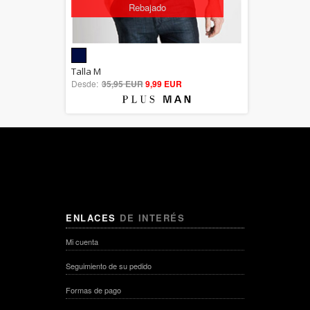
Rebajado
5.00
Talla M
Desde:
35,95 EUR
out of 5
9,99 EUR
ENLACES
DE INTERÉS
Mi cuenta
Seguimiento de su pedido
Formas de pago