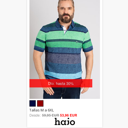
Dto. hasta 30%
5.00
Tallas M a 6XL
Desde:
59,95 EUR
out of 5
53,96 EUR