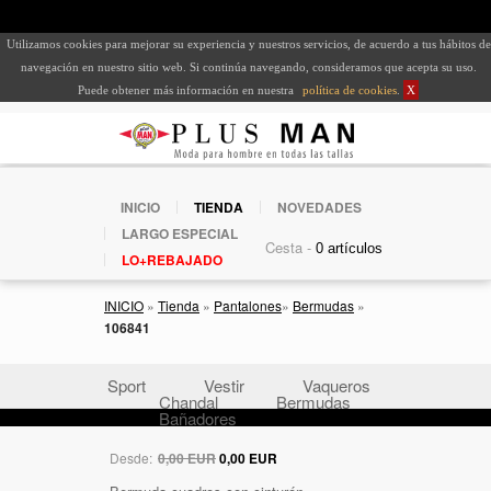
Utilizamos cookies para mejorar su experiencia y nuestros servicios, de acuerdo a tus hábitos de
navegación en nuestro sitio web. Si continúa navegando, consideramos que acepta su uso.
Puede obtener más información en nuestra
política de cookies
.
X
INICIO
TIENDA
NOVEDADES
LARGO ESPECIAL
Cesta -
LO+REBAJADO
INICIO
»
Tienda
»
Pantalones
»
Bermudas
»
106841
Sport
Vestir
Vaqueros
Chandal
Bermudas
Bañadores
Desde:
0,00 EUR
0,00 EUR