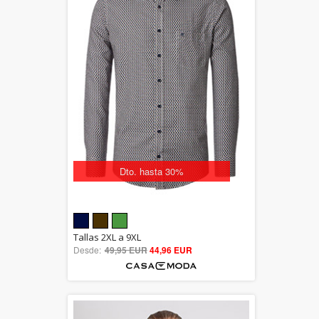
Dto. hasta 30%
5.00
Tallas 2XL a 9XL
Desde:
49,95 EUR
out of 5
44,96 EUR