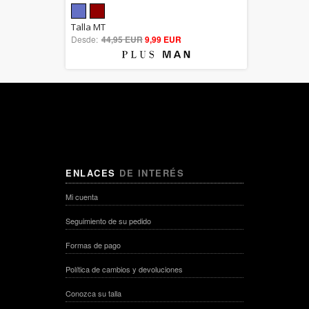
5.00
Talla MT
Desde:
44,95 EUR
out of 5
9,99 EUR
ENLACES
DE INTERÉS
Mi cuenta
Seguimiento de su pedido
Formas de pago
Política de cambios y devoluciones
Conozca su talla