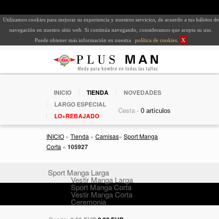
Utilizamos cookies para mejorar su experiencia y nuestros servicios, de acuerdo a tus hábitos de
navegación en nuestro sitio web. Si continúa navegando, consideramos que acepta su uso.
Puede obtener más información en nuestra
política de cookies
.
X
INICIO
TIENDA
NOVEDADES
LARGO ESPECIAL
Cesta -
LO+REBAJADO
INICIO
»
Tienda
»
Camisas
»
Sport Manga
Corta
»
105927
Sport Manga Larga
Vestir Manga Larga
Sport Manga Corta
Vestir Manga Corta
Ceremonia