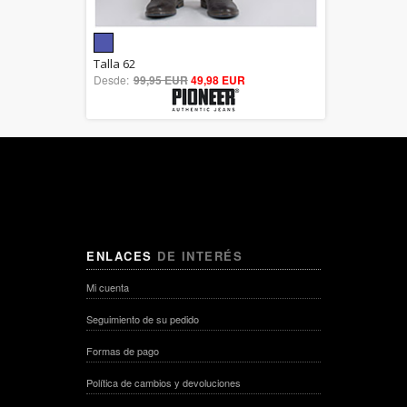
5.00
Talla 62
Desde:
99,95 EUR
out of 5
49,98 EUR
ENLACES
DE INTERÉS
Mi cuenta
Seguimiento de su pedido
Formas de pago
Política de cambios y devoluciones