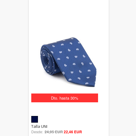
Dto. hasta 30%
5.00
Talla UNI
Desde:
24,95 EUR
out of 5
22,46 EUR