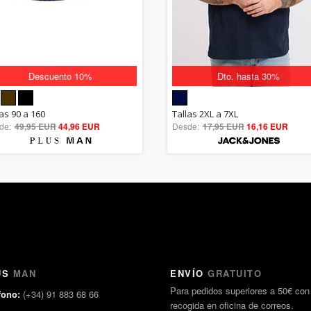
Descuento 10%
Dto. hasta 30%
5.00
5.00
las 90 a 160
Tallas 2XL a 7XL
de:
49,95 EUR
out of 5
44,96 EUR
Desde:
17,95 EUR
out of 5
16,16 EUR
US
MAN
ENVÍO
GRATUITO
Para pedidos superiores a 50€ con
fono:
(+34) 91 883 68 66
recogida en oficina de correos.