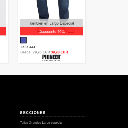
También en Largo Especial
Descuento 50%
5.00
Talla 44T
Desde:
79,95 EUR
out of 5
39,98 EUR
SECCIONES
Tallas Grandes Largo especial