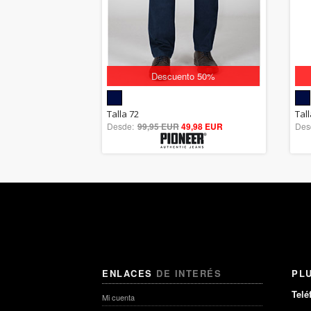
Descuento 50%
5.00
Talla 72
Tal
Desde:
99,95 EUR
out of 5
49,98 EUR
Des
ENLACES
DE INTERÉS
PL
Telé
Mi cuenta