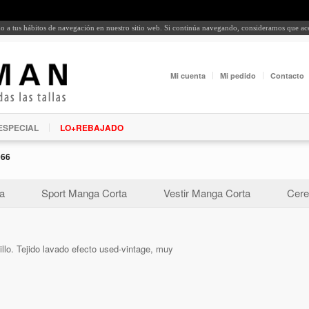
rdo a tus hábitos de navegación en nuestro sitio web. Si continúa navegando, consideramos que a
Mi cuenta
Mi pedido
Contacto
ESPECIAL
LO+REBAJADO
066
a
Sport Manga Corta
Vestir Manga Corta
Cere
lo. Tejido lavado efecto used-vintage, muy