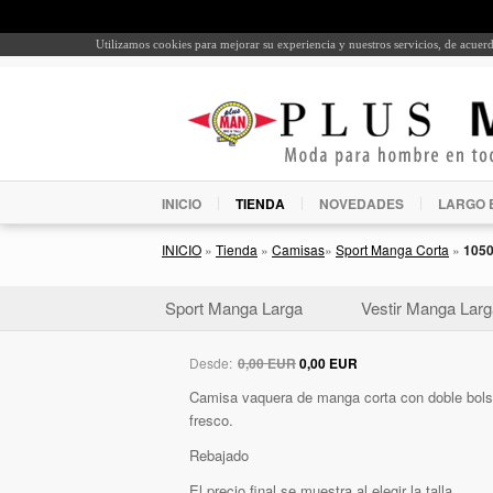
Utilizamos cookies para mejorar su experiencia y nuestros servicios, de acue
INICIO
TIENDA
NOVEDADES
LARGO 
INICIO
»
Tienda
»
Camisas
»
Sport Manga Corta
»
105
Sport Manga Larga
Vestir Manga Larg
Desde:
0,00 EUR
0,00 EUR
Camisa vaquera de manga corta con doble bolsil
fresco.
Rebajado
El precio final se muestra al elegir la talla.