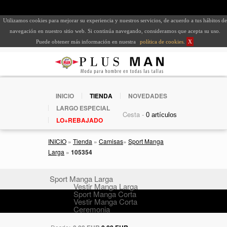
Utilizamos cookies para mejorar su experiencia y nuestros servicios, de acuerdo a tus hábitos de
navegación en nuestro sitio web. Si continúa navegando, consideramos que acepta su uso.
Puede obtener más información en nuestra
política de cookies
.
X
INICIO
TIENDA
NOVEDADES
LARGO ESPECIAL
Cesta -
LO+REBAJADO
INICIO
»
Tienda
»
Camisas
»
Sport Manga
Larga
»
105354
Sport Manga Larga
Vestir Manga Larga
Sport Manga Corta
Vestir Manga Corta
Ceremonia