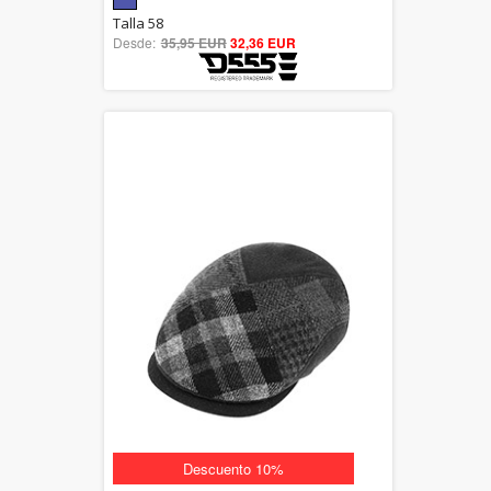
5.00
Talla 58
Desde:
35,95 EUR
out of 5
32,36 EUR
Descuento 10%