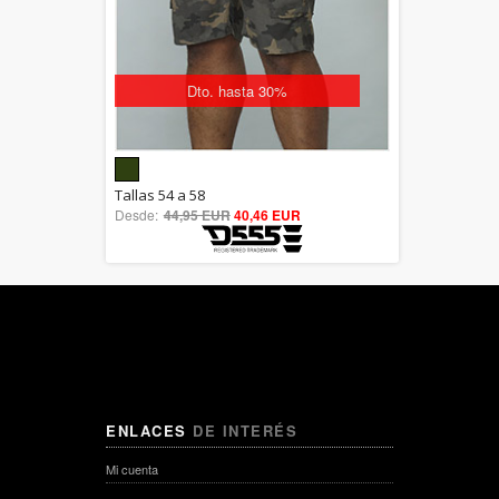
Dto. hasta 30%
5.00
Tallas 54 a 58
Desde:
44,95 EUR
out of 5
40,46 EUR
ENLACES
DE INTERÉS
Mi cuenta