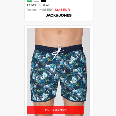
5.00
Tallas 3XL a 4XL
Desde:
14,95 EUR
out of 5
13,46 EUR
Dto. hasta 30%