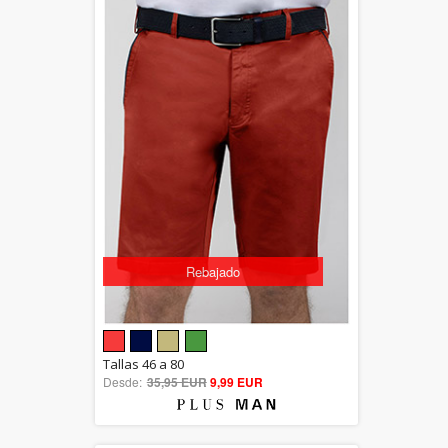
Rebajado
5.00
Tallas 46 a 80
Desde:
35,95 EUR
out of 5
9,99 EUR