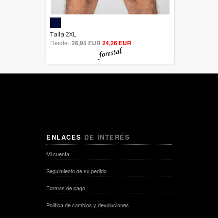
5.00
Talla 2XL
Desde:
26,95 EUR
out of 5
24,26 EUR
ENLACES
DE INTERÉS
Mi cuenta
Seguimiento de su pedido
Formas de pago
Política de cambios y devoluciones