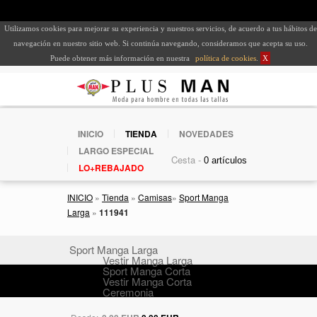
Utilizamos cookies para mejorar su experiencia y nuestros servicios, de acuerdo a tus hábitos de
navegación en nuestro sitio web. Si continúa navegando, consideramos que acepta su uso.
Puede obtener más información en nuestra
política de cookies
.
X
INICIO
TIENDA
NOVEDADES
LARGO ESPECIAL
Cesta -
LO+REBAJADO
INICIO
»
Tienda
»
Camisas
»
Sport Manga
Larga
»
111941
Sport Manga Larga
Vestir Manga Larga
Sport Manga Corta
Vestir Manga Corta
Ceremonia