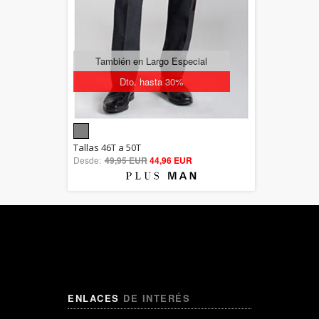
También en Largo Especial
Dto. hasta 30%
5.00
Tallas 46T a 50T
Desde:
49,95 EUR
out of 5
44,96 EUR
ENLACES
DE INTERÉS