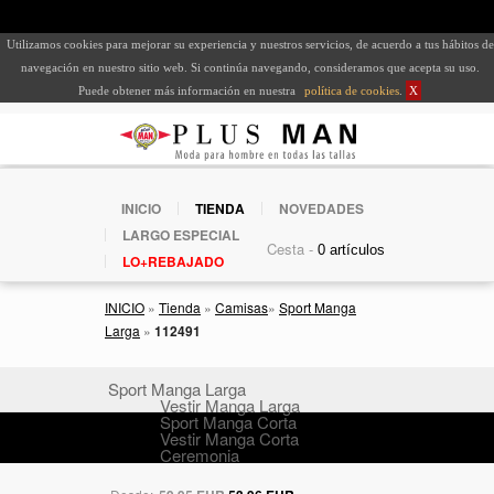
Utilizamos cookies para mejorar su experiencia y nuestros servicios, de acuerdo a tus hábitos de
navegación en nuestro sitio web. Si continúa navegando, consideramos que acepta su uso.
Puede obtener más información en nuestra
política de cookies
.
X
INICIO
TIENDA
NOVEDADES
LARGO ESPECIAL
Cesta -
LO+REBAJADO
INICIO
»
Tienda
»
Camisas
»
Sport Manga
Larga
»
112491
Sport Manga Larga
Vestir Manga Larga
Sport Manga Corta
Vestir Manga Corta
Ceremonia