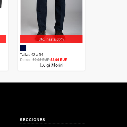
Dto. hasta 30%
5.00
Tallas 42 a 54
Desde:
59,95 EUR
out of 5
53,96 EUR
SECCIONES