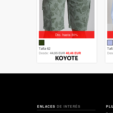
Dto. hasta 30%
5.00
Talla 62
Tall
Desde:
44,95 EUR
out of 5
40,46 EUR
Des
ENLACES
DE INTERÉS
PL