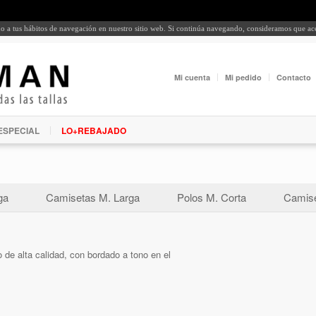
rdo a tus hábitos de navegación en nuestro sitio web. Si continúa navegando, consideramos que a
Mi cuenta
Mi pedido
Contacto
ESPECIAL
LO+REBAJADO
ga
Camisetas M. Larga
Polos M. Corta
Camise
 de alta calidad, con bordado a tono en el