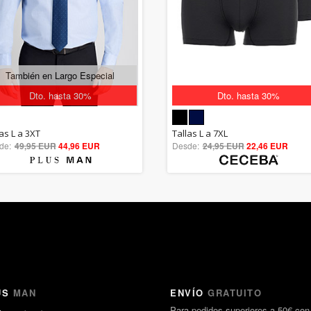
También en Largo Especial
Dto. hasta 30%
Dto. hasta 30%
5.00
5.00
as L a 3XT
Tallas L a 7XL
de:
49,95 EUR
out of 5
44,96 EUR
Desde:
24,95 EUR
out of 5
22,46 EUR
US
MAN
ENVÍO
GRATUITO
Para pedidos superiores a 50€ con