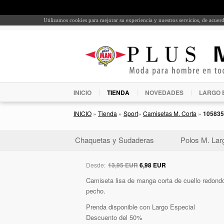
Utilizamos cookies para mejorar su experiencia y nuestros servicios, de acue
INICIO
TIENDA
NOVEDADES
LARGO 
INICIO
»
Tienda
»
Sport
»
Camisetas M. Corta
»
105835
Chaquetas y Sudaderas
Polos M. Lar
Desde:
13,95 EUR
6,98 EUR
Camiseta lisa de manga corta de cuello redondo
pecho.
Prenda disponible con Largo Especial
Descuento del 50%