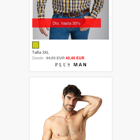
Dto. hasta 30%
5.00
Talla 3XL
Desde:
44,95 EUR
out of 5
40,46 EUR