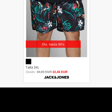
Dto. hasta 30%
5.00
Talla 3XL
Desde:
24,95 EUR
out of 5
22,46 EUR