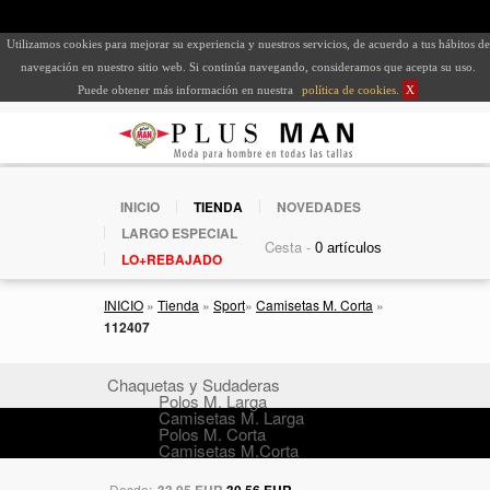
Utilizamos cookies para mejorar su experiencia y nuestros servicios, de acuerdo a tus hábitos de
navegación en nuestro sitio web. Si continúa navegando, consideramos que acepta su uso.
Puede obtener más información en nuestra
política de cookies
.
X
INICIO
TIENDA
NOVEDADES
LARGO ESPECIAL
Cesta -
LO+REBAJADO
INICIO
»
Tienda
»
Sport
»
Camisetas M. Corta
»
112407
Chaquetas y Sudaderas
Polos M. Larga
Camisetas M. Larga
Polos M. Corta
Camisetas M.Corta
Desde:
33,95 EUR
30,56 EUR