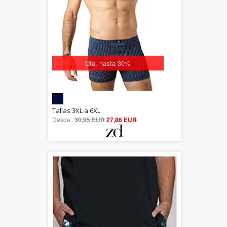
Dto. hasta 30%
5.00
Tallas 3XL a 6XL
Desde:
30,95 EUR
out of 5
27,86 EUR