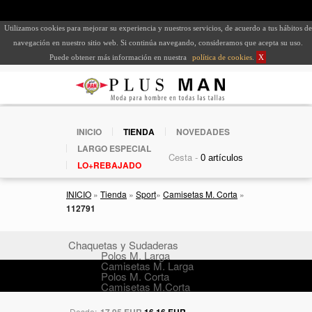
Utilizamos cookies para mejorar su experiencia y nuestros servicios, de acuerdo a tus hábitos de
navegación en nuestro sitio web. Si continúa navegando, consideramos que acepta su uso.
Puede obtener más información en nuestra
política de cookies
.
X
INICIO
TIENDA
NOVEDADES
LARGO ESPECIAL
Cesta -
LO+REBAJADO
INICIO
»
Tienda
»
Sport
»
Camisetas M. Corta
»
112791
Chaquetas y Sudaderas
Polos M. Larga
Camisetas M. Larga
Polos M. Corta
Camisetas M.Corta
Desde:
17,95 EUR
16,16 EUR