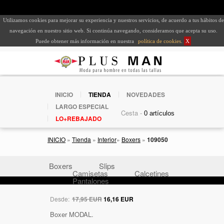
Utilizamos cookies para mejorar su experiencia y nuestros servicios, de acuerdo a tus hábitos de
navegación en nuestro sitio web. Si continúa navegando, consideramos que acepta su uso.
Puede obtener más información en nuestra
política de cookies
.
X
INICIO
TIENDA
NOVEDADES
LARGO ESPECIAL
Cesta -
LO+REBAJADO
INICIO
»
Tienda
»
Interior
»
Boxers
»
109050
Boxers
Slips
Camisetas
Calcetines
Pantalones
Desde:
17,95 EUR
16,16 EUR
Boxer MODAL.