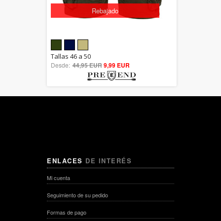
Rebajado
5.00
Tallas 46 a 50
Desde:
44,95 EUR
out of 5
9,99 EUR
ENLACES
DE INTERÉS
Mi cuenta
Seguimiento de su pedido
Formas de pago