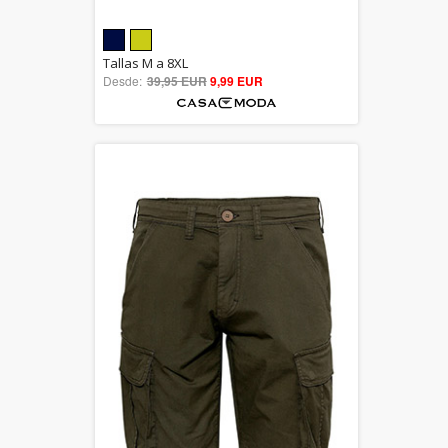
5.00
Tallas M a 8XL
Desde:
39,95 EUR
out of 5
9,99 EUR