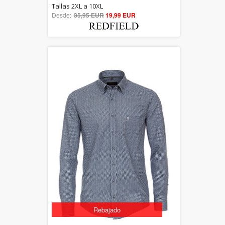
5.00
Tallas 2XL a 10XL
Desde:
35,95 EUR
out of 5
19,99 EUR
Rebajado