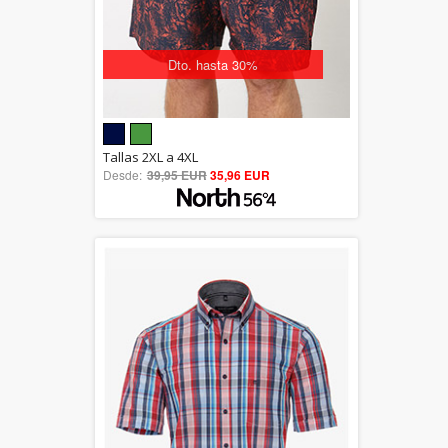
Dto. hasta 30%
5.00
Tallas 2XL a 4XL
Desde:
39,95 EUR
out of 5
35,96 EUR