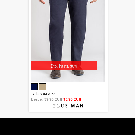
Dto. hasta 30%
5.00
Tallas 44 a 68
Desde:
39,95 EUR
out of 5
35,96 EUR