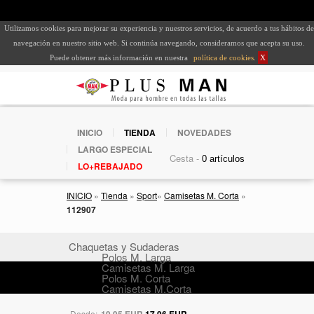
Utilizamos cookies para mejorar su experiencia y nuestros servicios, de acuerdo a tus hábitos de
navegación en nuestro sitio web. Si continúa navegando, consideramos que acepta su uso.
Puede obtener más información en nuestra
política de cookies
.
X
INICIO
TIENDA
NOVEDADES
LARGO ESPECIAL
Cesta -
LO+REBAJADO
INICIO
»
Tienda
»
Sport
»
Camisetas M. Corta
»
112907
Chaquetas y Sudaderas
Polos M. Larga
Camisetas M. Larga
Polos M. Corta
Camisetas M.Corta
Desde:
19,95 EUR
17,96 EUR