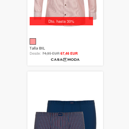
Dto. hasta 30%
5.00
Talla 8XL
Desde:
74,95 EUR
out of 5
67,46 EUR