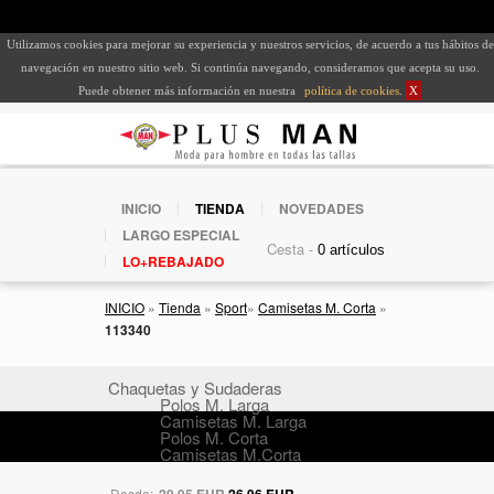
Utilizamos cookies para mejorar su experiencia y nuestros servicios, de acuerdo a tus hábitos de
navegación en nuestro sitio web. Si continúa navegando, consideramos que acepta su uso.
Puede obtener más información en nuestra
política de cookies
.
X
INICIO
TIENDA
NOVEDADES
LARGO ESPECIAL
Cesta -
LO+REBAJADO
INICIO
»
Tienda
»
Sport
»
Camisetas M. Corta
»
113340
Chaquetas y Sudaderas
Polos M. Larga
Camisetas M. Larga
Polos M. Corta
Camisetas M.Corta
Desde:
29,95 EUR
26,96 EUR