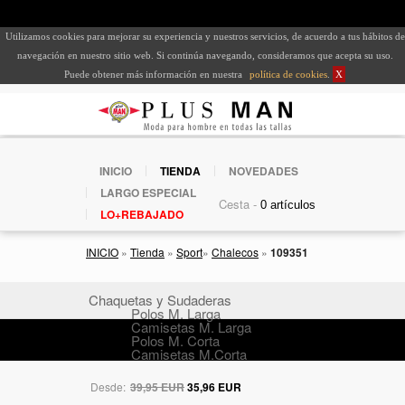
Utilizamos cookies para mejorar su experiencia y nuestros servicios, de acuerdo a tus hábitos de
navegación en nuestro sitio web. Si continúa navegando, consideramos que acepta su uso.
Puede obtener más información en nuestra
política de cookies
.
X
INICIO
TIENDA
NOVEDADES
LARGO ESPECIAL
Cesta -
LO+REBAJADO
INICIO
»
Tienda
»
Sport
»
Chalecos
»
109351
Chaquetas y Sudaderas
Polos M. Larga
Camisetas M. Larga
Polos M. Corta
Camisetas M.Corta
Desde:
39,95 EUR
35,96 EUR