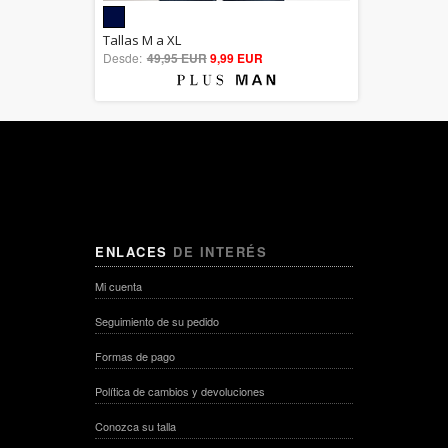
5.00
Tallas M a XL
Desde:
49,95 EUR
out of 5
9,99 EUR
ENLACES
DE INTERÉS
Mi cuenta
Seguimiento de su pedido
Formas de pago
Política de cambios y devoluciones
Conozca su talla