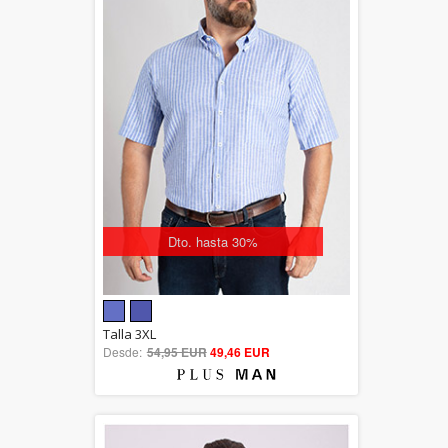
Dto. hasta 30%
5.00
Talla 3XL
Desde:
54,95 EUR
out of 5
49,46 EUR