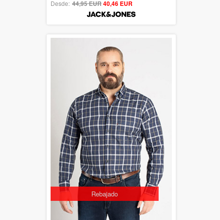
Desde:
44,95 EUR
out of 5
40,46 EUR
Rebajado