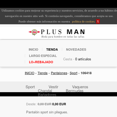
Utilizamos cookies para mejorar su experiencia y nuestros servicios, de acuerdo a tus hábitos de
navegación en nuestro sitio web. Si continúa navegando, consideramos que acepta su uso.
Puede obtener más información en nuestra
política de cookies
.
X
INICIO
TIENDA
NOVEDADES
LARGO ESPECIAL
Cesta -
LO+REBAJADO
INICIO
»
Tienda
»
Pantalones
»
Sport
»
106418
Sport
Vestir
Vaqueros
Chandal
Bermudas
Bañadores
Desde:
0,00 EUR
0,00 EUR
Pantalón sport sin pliegues.