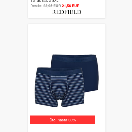
Tallas 3XL a 8XL
Desde:
23,95 EUR
out of 5
21,56 EUR
Dto. hasta 30%