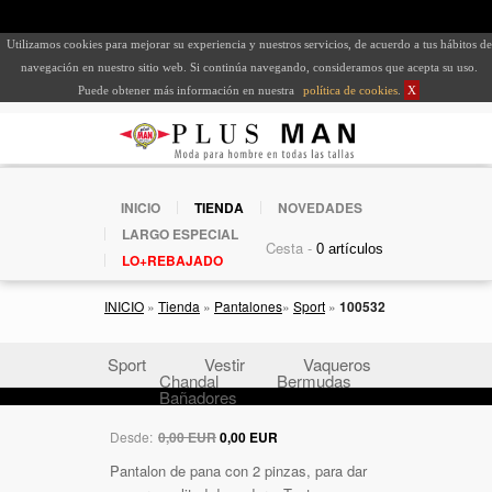
Utilizamos cookies para mejorar su experiencia y nuestros servicios, de acuerdo a tus hábitos de
navegación en nuestro sitio web. Si continúa navegando, consideramos que acepta su uso.
Puede obtener más información en nuestra
política de cookies
.
X
INICIO
TIENDA
NOVEDADES
LARGO ESPECIAL
Cesta -
LO+REBAJADO
INICIO
»
Tienda
»
Pantalones
»
Sport
»
100532
Sport
Vestir
Vaqueros
Chandal
Bermudas
Bañadores
Desde:
0,00 EUR
0,00 EUR
Pantalon de pana con 2 pinzas, para dar