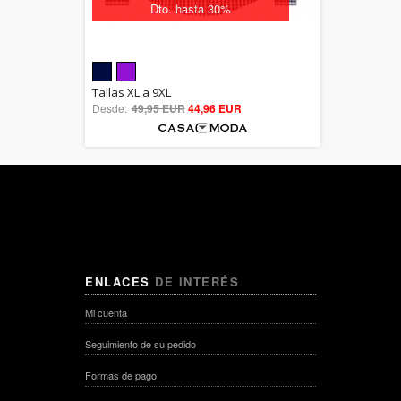
Dto. hasta 30%
5.00
Tallas XL a 9XL
Desde:
49,95 EUR
out of 5
44,96 EUR
ENLACES
DE INTERÉS
Mi cuenta
Seguimiento de su pedido
Formas de pago