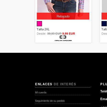
Rebajado
5.00
Talla 2XL
Tall
Desde:
39,95 EUR
out of 5
9,99 EUR
Des
ENLACES
DE INTERÉS
PL
Telé
Mi cuenta
Emai
Seguimiento de su pedido