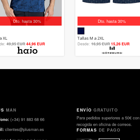
Dto. hasta 30%
Dto. hasta 30%
5.00
5.00
a XL
Tallas M a 2XL
de:
49,95 EUR
out of 5
44,96 EUR
Desde:
16,95 EUR
out of 5
15,26 EUR
US
MAN
ENVÍO
GRATUITO
Para pedidos superiores a 50€ con
fono:
(+34) 91 883 68 66
recogida en oficina de correos.
l:
clientes@plusman.es
FORMAS
DE PAGO