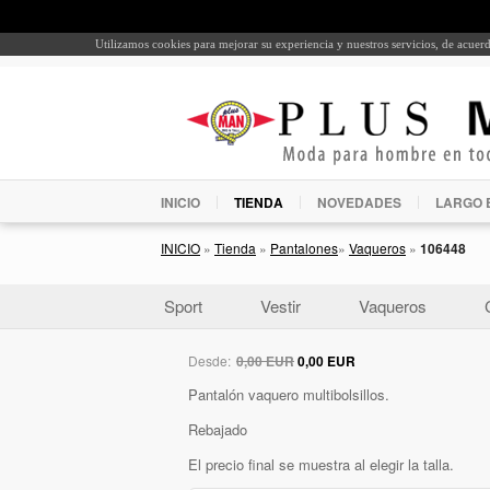
Utilizamos cookies para mejorar su experiencia y nuestros servicios, de acue
INICIO
TIENDA
NOVEDADES
LARGO 
INICIO
»
Tienda
»
Pantalones
»
Vaqueros
»
106448
Sport
Vestir
Vaqueros
Desde:
0,00 EUR
0,00 EUR
Pantalón vaquero multibolsillos.
Rebajado
El precio final se muestra al elegir la talla.