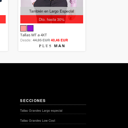
También en Largo Especial
Dto. hasta 30%
5.00
Tallas MT a 4XT
Desde:
44,95 EUR
out of 5
40,46 EUR
SECCIONES
Tallas Grandes Largo especial
Tallas Grandes Low Cost