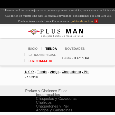
Utilizamos cookies para mejorar su experiencia y nuestros servicios, de acuerdo a tus hábitos de
navegación en nuestro sitio web. Si continúa navegando, consideramos que acepta su uso.
Puede obtener más información en nuestra
política de cookies
.
X
INICIO
TIENDA
NOVEDADES
LARGO ESPECIAL
Cesta -
LO+REBAJADO
INICIO
»
Tienda
»
Abrigo
»
Chaquetones y Piel
»
105919
Parkas y Chalecos Finos
Impermeables
Chaquetas y Cazadoras
Chalecos
Chaquetones y Piel
Abrigos y Gabardinas