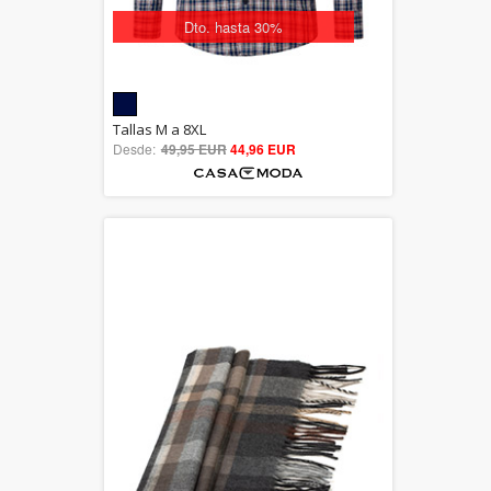
Dto. hasta 30%
5.00
Tallas M a 8XL
Desde:
49,95 EUR
out of 5
44,96 EUR