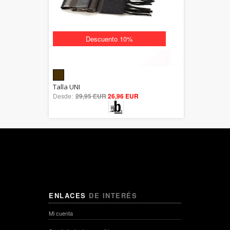
Descuento 10%
5.00
Talla UNI
Desde:
29,95 EUR
out of 5
26,96 EUR
ENLACES
DE INTERÉS
Mi cuenta