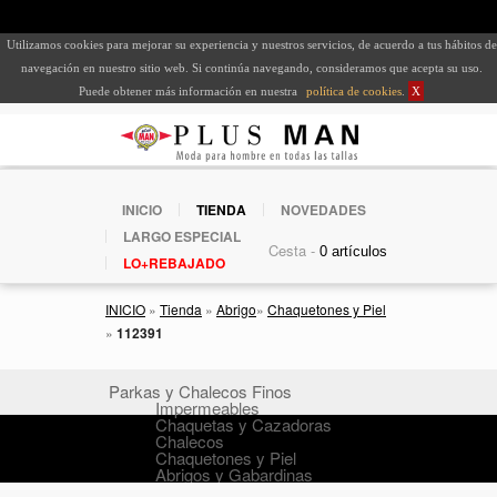
Utilizamos cookies para mejorar su experiencia y nuestros servicios, de acuerdo a tus hábitos de
navegación en nuestro sitio web. Si continúa navegando, consideramos que acepta su uso.
Puede obtener más información en nuestra
política de cookies
.
X
INICIO
TIENDA
NOVEDADES
LARGO ESPECIAL
Cesta -
LO+REBAJADO
INICIO
»
Tienda
»
Abrigo
»
Chaquetones y Piel
»
112391
Parkas y Chalecos Finos
Impermeables
Chaquetas y Cazadoras
Chalecos
Chaquetones y Piel
Abrigos y Gabardinas