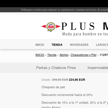
Utilizamos cookies para mejorar su experiencia y nuestros servicios, de acue
INICIO
TIENDA
NOVEDADES
LARGO 
INICIO
»
Tienda
»
Abrigo
»
Chaquetones y Piel
»
11297
Parkas y Chalecos Finos
Impermeabl
Desde:
249,95 EUR
224,96 EUR
Chaqueta de piel.
Descuento incremental hasta el 20%
Descuento de 10% a la 1ª unidad, 20% a la 2ª y
familia Abrigo.