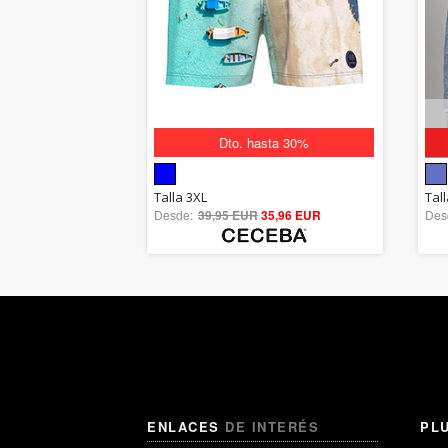
Dto. hasta 30%
5.00
Talla 3XL
Tal
Desde:
39,95 EUR
out of 5
35,96 EUR
Des
ENLACES
DE INTERÉS
PL