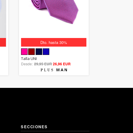
Dto. hasta 30%
5.00
Talla UNI
Desde:
29,95 EUR
out of 5
26,96 EUR
SECCIONES