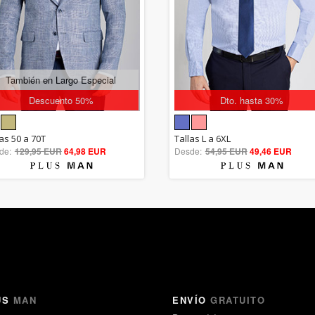
También en Largo Especial
Descuento 50%
Dto. hasta 30%
5.00
5.00
las 50 a 70T
Tallas L a 6XL
de:
129,95 EUR
out of 5
64,98 EUR
Desde:
54,95 EUR
out of 5
49,46 EUR
US
MAN
ENVÍO
GRATUITO