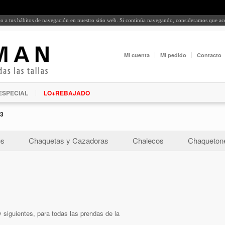
rdo a tus hábitos de navegación en nuestro sitio web. Si continúa navegando, consideramos que a
Mi cuenta
Mi pedido
Contacto
ESPECIAL
LO+REBAJADO
3
es
Chaquetas y Cazadoras
Chalecos
Chaquetone
 siguientes, para todas las prendas de la