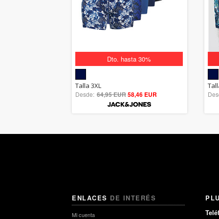
Dto. hasta 30%
5.00
Talla 3XL
Tal
Desde:
64,95 EUR
out of 5
58,46 EUR
Des
ENLACES
DE INTERÉS
PL
Telé
Mi cuenta