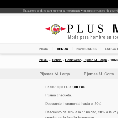
Utilizamos cookies para mejorar su experiencia y nuestros servicios, de acue
INICIO
TIENDA
NOVEDADES
LARGO 
INICIO
»
Tienda
»
Homewear
»
Pijama M. Larga
»
1068
Pijamas M. Larga
Pijamas M. Corta
Desde:
0,00 EUR
0,00 EUR
Pijama chaqueta.
Descuento incremental hasta el 30%
Descuento de 10% a la 1ª unidad, 20% a la 2ª y
prendas de la familia Homewear.