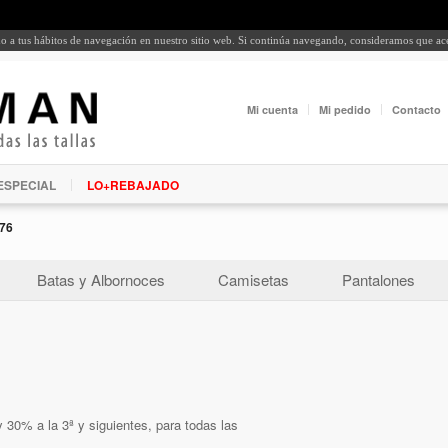
rdo a tus hábitos de navegación en nuestro sitio web. Si continúa navegando, consideramos que a
Mi cuenta
Mi pedido
Contacto
ESPECIAL
LO+REBAJADO
76
Batas y Albornoces
Camisetas
Pantalones
 30% a la 3ª y siguientes, para todas las