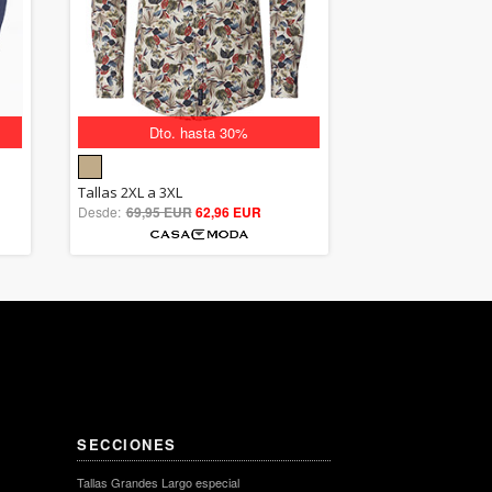
Dto. hasta 30%
5.00
Tallas 2XL a 3XL
Desde:
69,95 EUR
out of 5
62,96 EUR
SECCIONES
Tallas Grandes Largo especial