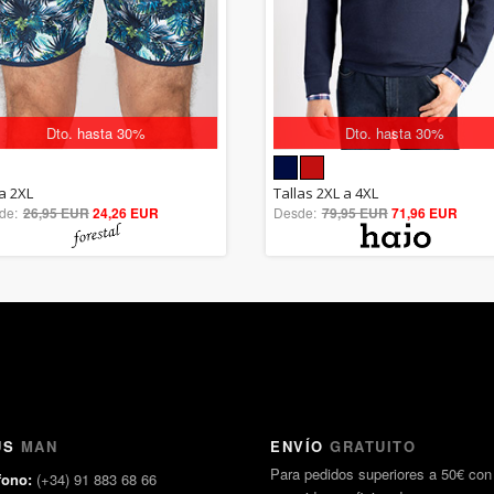
Dto. hasta 30%
Dto. hasta 30%
5.00
5.00
la 2XL
Tallas 2XL a 4XL
de:
26,95 EUR
out of 5
24,26 EUR
Desde:
79,95 EUR
out of 5
71,96 EUR
US
MAN
ENVÍO
GRATUITO
Para pedidos superiores a 50€ con
fono:
(+34) 91 883 68 66