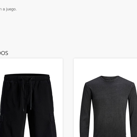
n a juego.
DOS