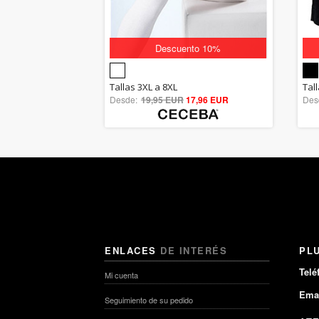
Descuento 10%
5.00
Tallas 3XL a 8XL
Tal
Desde:
19,95 EUR
out of 5
17,96 EUR
Des
ENLACES
DE INTERÉS
PL
Telé
Mi cuenta
Emai
Seguimiento de su pedido