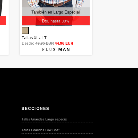
También en Largo Especial
Dto. hasta 30%
5.00
Tallas XL a LT
Desde:
49,95 EUR
out of 5
44,96 EUR
SECCIONES
Tallas Grandes Largo especial
Tallas Grandes Low Cost