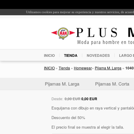
Utilizamos cookies para mejorar su experiencia y nuestros servicios, de acue
INICIO
TIENDA
NOVEDADES
LARGO 
INICIO
»
Tienda
»
Homewear
»
Pijama M. Larga
»
1040
Pijamas M. Larga
Pijamas M. Corta
Desde:
0,00 EUR
0,00 EUR
Esquijama con dibujo en raya vertical y pantaló
Descuento del 50%
El precio final se muestra al elegir la talla.