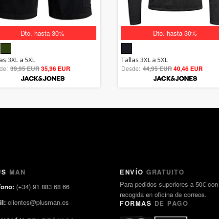
Dto. hasta 30%
Dto. hasta 30%
5.00
5.00
las 3XL a 5XL
Tallas 3XL a 5XL
de:
39,95 EUR
out of 5
35,96 EUR
Desde:
44,95 EUR
out of 5
40,46 EUR
US
MAN
ENVÍO
GRATUITO
Para pedidos superiores a 50€ con
fono:
(+34) 91 883 68 66
recogida en oficina de correos.
l:
clientes@plusman.es
FORMAS
DE PAGO