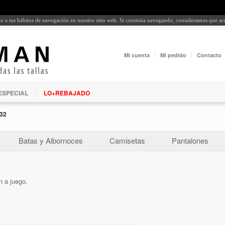
rdo a tus hábitos de navegación en nuestro sitio web. Si continúa navegando, consideramos que a
Mi cuenta
Mi pedido
Contacto
ESPECIAL
LO+REBAJADO
32
Batas y Albornoces
Camisetas
Pantalones
n a juego.