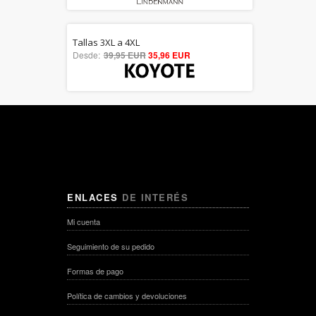
Tallas 3XL a 4XL
5.00
Desde:
39,95 EUR
35,96 EUR
out of 5
ENLACES
DE INTERÉS
Mi cuenta
Seguimiento de su pedido
Dto. hasta 30%
Formas de pago
Política de cambios y devoluciones