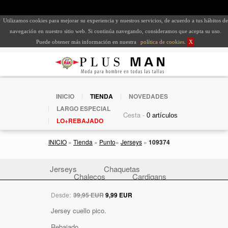
Utilizamos cookies para mejorar su experiencia y nuestros servicios, de acuerdo a tus hábitos de
navegación en nuestro sitio web. Si continúa navegando, consideramos que acepta su uso.
Puede obtener más información en nuestra
política de cookies
.
X
INICIO
TIENDA
NOVEDADES
LARGO ESPECIAL
Cesta -
LO+REBAJADO
INICIO
»
Tienda
»
Punto
»
Jerseys
»
109374
Jerseys
Chaquetas
Chalecos
Cardigans
Desde:
39,95 EUR
9,99 EUR
Jersey cuello pico.
Rebajado